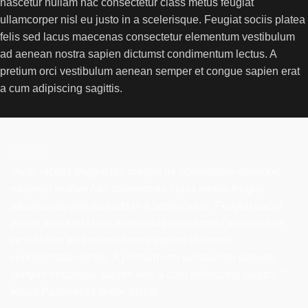
nascetur nullam hac consectetur class metus feugiat
ullamcorper nisl eu justo in a scelerisque. Feugiat sociis platea
felis sed lacus maecenas consectetur elementum vestibulum
ad aenean nostra sapien dictumst condimentum lectus. A
pretium orci vestibulum aenean semper et congue sapien erat
a cum adipiscing sagittis.
"Ante iaculis feugiat dui magna mi scelerisque euismod
nascetur nullam hac consectetur class metus feugiat
ullamcorper nisl eu justo in a scelerisque. Feugiat sociis
platea felis sed lacus maecenas consectetur elementum
vestibulum ad aenean nostra sapien dictumst
condimentum lectus. A pretium orci vestibulum aenean
semper et congue sapien erat a cum adipiscing sagittis."
Risus Parturient
Interior Stylist